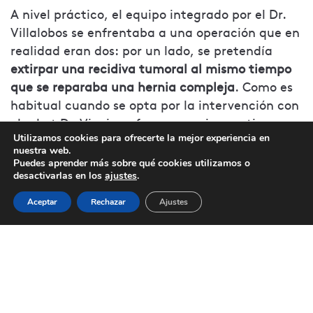
A nivel práctico, el equipo integrado por el Dr.
Villalobos se enfrentaba a una operación que en
realidad eran dos: por un lado, se pretendía
extirpar una recidiva tumoral al mismo tiempo
que se reparaba una hernia compleja
. Como es
habitual cuando se opta por la intervención con
el robot Da Vinci, no fue necesario practicar
Utilizamos cookies para ofrecerte la mejor experiencia en
grandes incisiones en el paciente, acortando de
nuestra web.
esta forma el tiempo en la mesa de operaciones,
Puedes aprender más sobre qué cookies utilizamos o
minimizando el sangrado y
acortando el
desactivarlas en los
ajustes
.
postoperatorio
, que no suele extenderse más de
Aceptar
Rechazar
Ajustes
48 horas en este tipo de abordajes robóticos.
Pero la lista de beneficios del uso de la medicina
con el robot Da Vinci es todavía más extensa: en
el caso específico de las cirugías de la pared
abdominal, los especialistas diferencian con