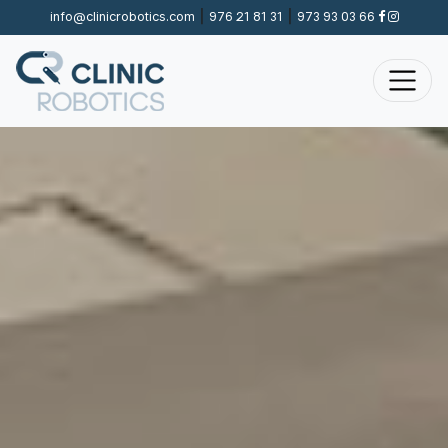
|
|
info@clinicrobotics.com
976 21 81 31
973 93 03 66