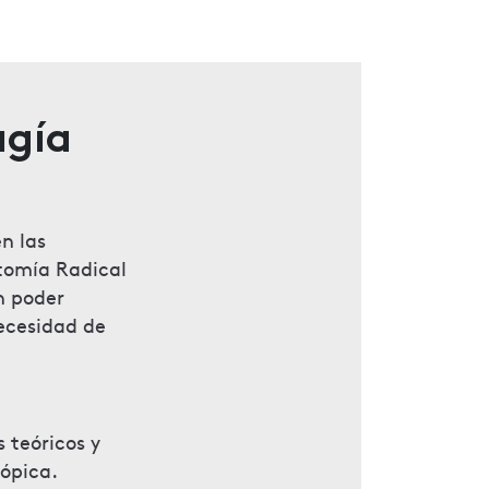
ugía
en las
tomía Radical
n poder
necesidad de
s teóricos y
cópica.