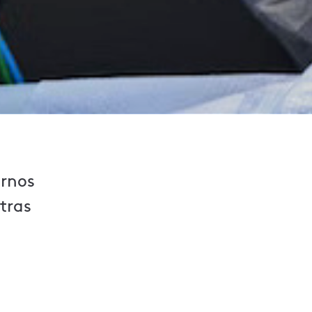
arnos
tras