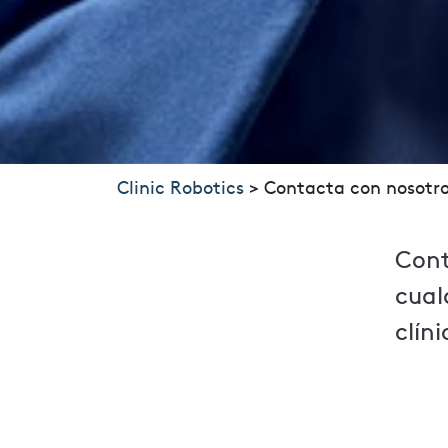
Clinic Robotics
>
Contacta con nosotr
Cont
cual
clín