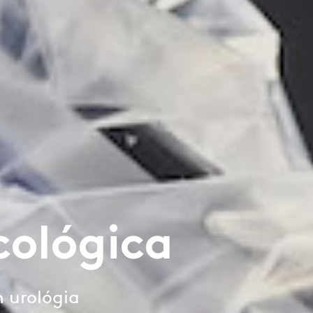
cológica
n urológia