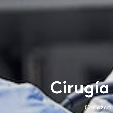
Cirugía
Conozca l