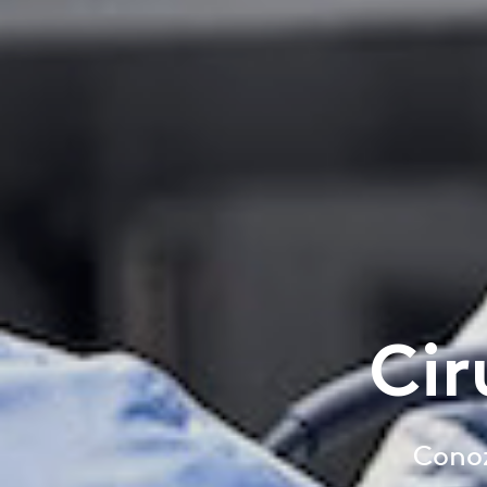
Cir
Conoz