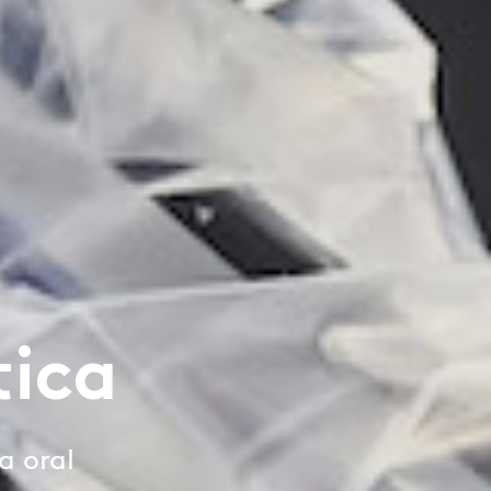
tica
a oral